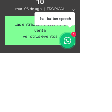
10
mar, 06 de ago
  |  
TROPICAL
chat-button-speech
Las entradas no están a la
venta
1
Ver otros eventos
Hora & Lugar
06 de ago de 2024, 7:00 p. m. – 07 de
ago de 2024, 5:00 p. m.
TROPICAL, LA BADEA, Comuna Oriente,
Dosquebradas, Risaralda, Colombia
© 2025 - tuentradavip. All rights